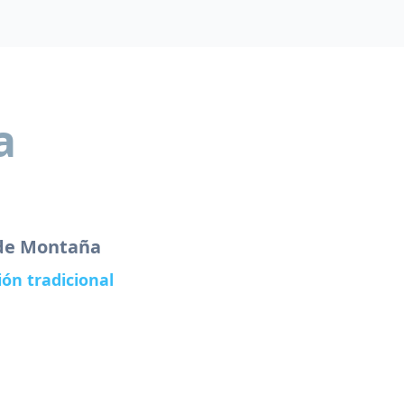
a
de Montaña
ón tradicional
tica, inspirada en las recetas
stos alpinos de Alta Saboya.