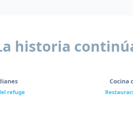
La historia continú
dianes
Cocina 
el refuge
Restauraci
e hospitalidad alpina,
Una cocina local y autén
 hacen descubrir la
tradicionales de los pa
da en la montaña.