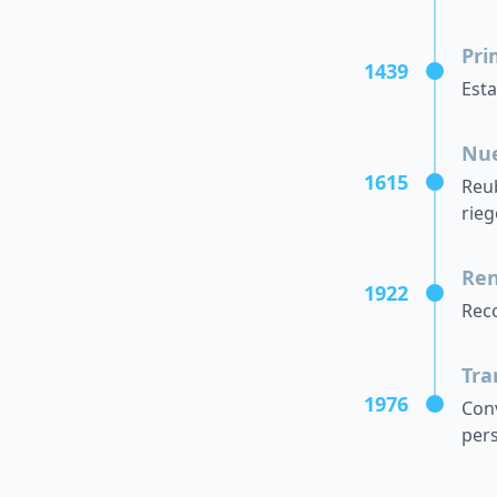
Pri
1439
Esta
Nue
1615
Reub
rieg
Ren
1922
Reco
Tra
1976
Conv
pers