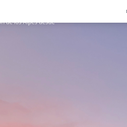
oria
ón de los Alpes desde