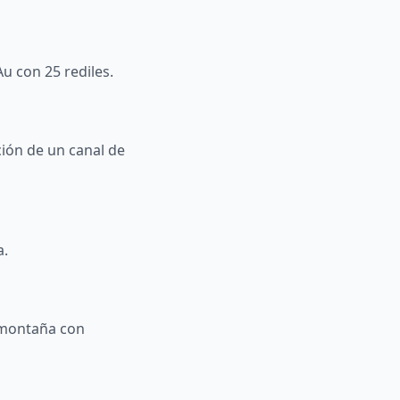
Au con 25 rediles.
ción de un canal de
a.
 montaña con