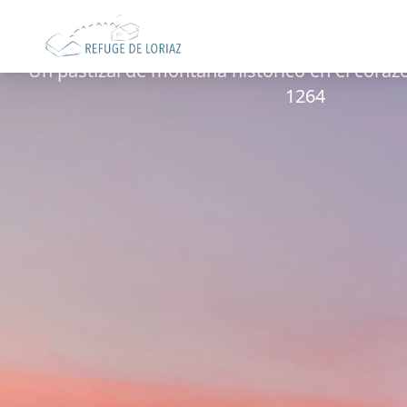
Nuestra hist
Un pastizal de montaña histórico en el coraz
1264