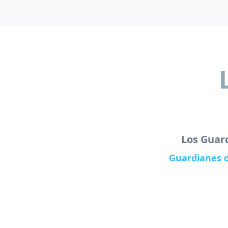
Los Guar
Guardianes d
Perpetuando la tradición d
nuestros guardianes le
autenticidad de la vi