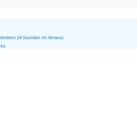
destens 24 Stunden im Voraus)
cht
ich: 10€
inks
Rechtliches