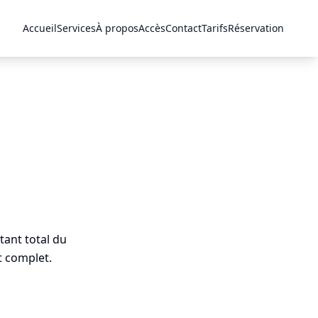
Accueil
Services
À propos
Accès
Contact
Tarifs
Réservation
tant total du
t complet.