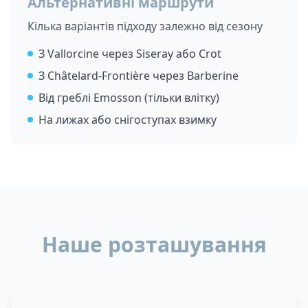
Альтернативні маршрути
Кілька варіантів підходу залежно від сезону
З Vallorcine через Siseray або Crot
З Châtelard-Frontière через Barberine
Від греблі Emosson (тільки влітку)
На лижах або снігоступах взимку
Наше розташування